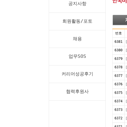
공지사항
회원활동/포토
번호
채용
6381
6380
업무SOS
6379
6378
커리어성공후기
6377
6376
협력후원사
6375
6374
6373
6372
6371