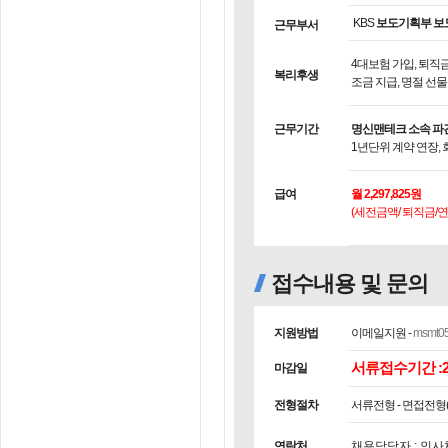
KBS
보도기획부 보
근무부서
4대보험 가입, 퇴직금
복리후생
조금 지급, 명절 선물
근무기간
명신맨테크 소속 파견
1년단위 계약 연장,
급여
월 2,297,825원
(세전금액/ 퇴직금/
접수내용 및 문의
지원방법
이메일지원 -
msmt0
서류접수기간 :20
마감일
전형절차
서류전형 - 면접전형
연락처
채용담당자 : 인사