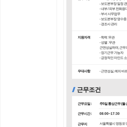
- 보도본부장 일정 
- 내부
- 부서 사무업무
- 보도본부장 영수증
- 경조사 관리
지원자격
- 학력 :무관
- 성별 : 무관
근면성실하며, 근무
- 장기근무 가능자
- 긍정적인 마인드 
우대사항
- 근면성실, 예의 바
근무조건
근무요일 :
주5일 통상근무 (월-
근무시간 :
08:00~17:30
서울특별시 영등포구
근무지