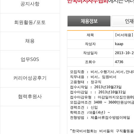
공지사항
회원활동/포토
제목
[비서채용
채용
작성자
kaap
작성일자
2013-10-2
업무SOS
조회수
4736
모집직종 : 비서,수행기사,비서,안
직무내용 : 비서, 임원비서
커리어성공후기
고용형태 : 정규직
접수시작일 : 2013년10월23일
접수마감일 : : 2013년10월31일
협력후원사
접수마감유형 : 마감일까지모집인원0
모집급여조건 3400 ~ 3600만원상여금
경력조건 : 신입
학력조건 :대졸(4년) ~
전형방법 : 제출서류접수방법이메일
“한국비서협회는 비서들의 구직활동을