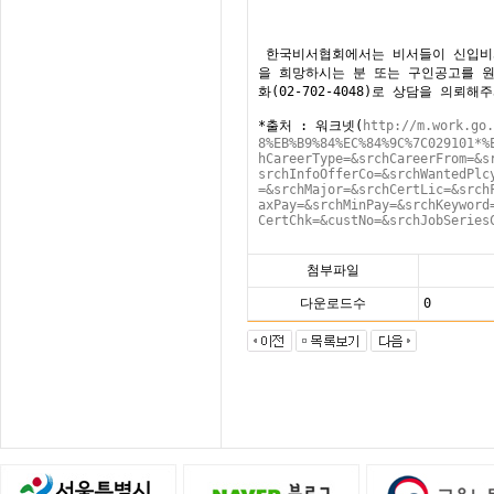
한국비서협회에서는 비서들이 신입비서
을 희망하시는 분 또는 구인공고를 
화(02-702-4048)로 상담을 의뢰해
*출처 : 워크넷(
http://m.work.go.
8%EB%B9%84%EC%84%9C%7C029101*%
hCareerType=&srchCareerFrom=&s
srchInfoOfferCo=&srchWantedPlc
=&srchMajor=&srchCertLic=&srch
axPay=&srchMinPay=&srchKeyword
CertChk=&custNo=&srchJobSeries
첨부파일
다운로드수
0