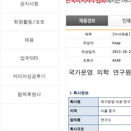
공지사항
회원활동/포토
제목
[비서채용]
채용
작성자
kaap
작성일자
2013-10-2
업무SOS
조회수
4549
국가운영 의학 연구
커리어성공후기
1. 회사정보
협력후원사
회사명
국가운영 의료 연구
지역
서울 중구
업직종
연구소
회사규모