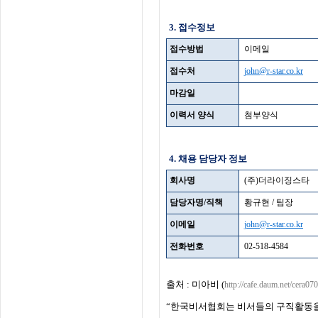
3. 접수정보
접수방법
이메일
접수처
john@r-star.co.kr
마감일
이력서 양식
첨부양식
4. 채용 담당자 정보
회사명
(주)더라이징스타
담당자명/직책
황규현 / 팀장
이메일
john@r-star.co.kr
전화번호
02-518-4584
출처 : 미아비 (
http://cafe.daum.net/cera070
“
한국비서협회는 비서들의 구직활동을