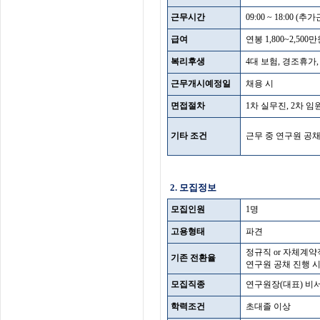
근무시간
09:00 ~ 18:00 (
급여
연봉 1,800~2,50
복리후생
4대 보험, 경조휴가,
근무개시예정일
채용 시
면접절차
1차 실무진, 2차 
기타 조건
근무 중 연구원 공채
2. 모집정보
모집인원
1명
고용형태
파견
정규직 or 자체계약
기존 전환율
연구원 공채 진행 시
모집직종
연구원장(대표) 비
학력조건
초대졸 이상