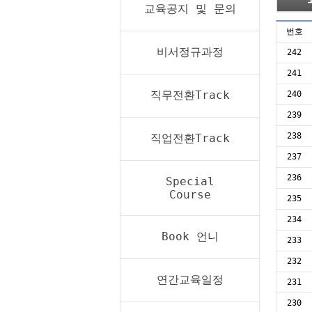
교육공지 및 문의
번호
비서정규과정
242
241
직무전환Track
240
239
238
직업전환Track
237
236
Special
Course
235
234
Book 언니
233
232
연간교육일정
231
230