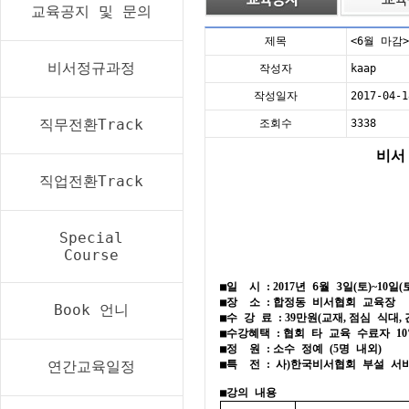
교육공지 및 문의
제목
<6월 마감
비서정규과정
작성자
kaap
작성일자
2017-04-1
직무전환Track
조회수
3338
비서
직업전환Track
Special
Course
■
일
시
: 2017
년 6
월 3
일
(
토
)~10
일
(
■
장
소
:
합정동 비서협회 교육장
Book 언니
■
수 강 료
: 39
만원
(
교재
,
점심 식대
,
■
수강혜택
:
협회 타 교육 수료자
1
■
정
원
:
소수 정예
(5
명 내외
)
연간교육일정
■
특
전
:
사
)
한국비서협회 부설 서
■
강의 내용