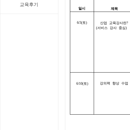
교육후기
일시
제목
6/3(
토
)
산업 교육강사란
?
(
서비스 강사 중심
강의력 향상 수업
6/10(
토
)