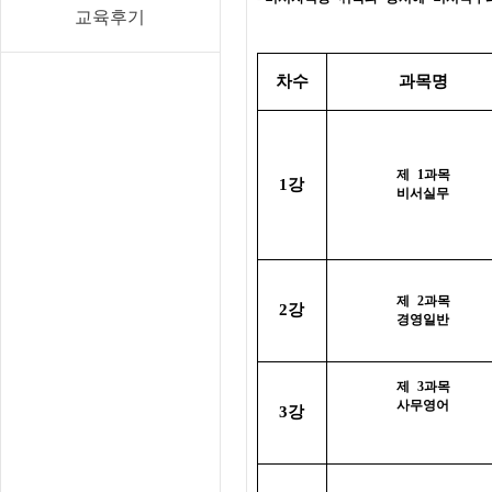
교육후기
차수
과목명
제
1
과목
강
1
비서실무
제
2
과목
강
2
경영일반
제
3
과목
사무영어
강
3