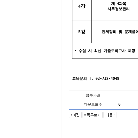
제
4
과목
강
4
사무정보관리
강
5
전체정리 및 문제풀
•
수업 시 최신 기출모의고사 제공
교육문의 T. 02-712-4048
첨부파일
다운로드수
0