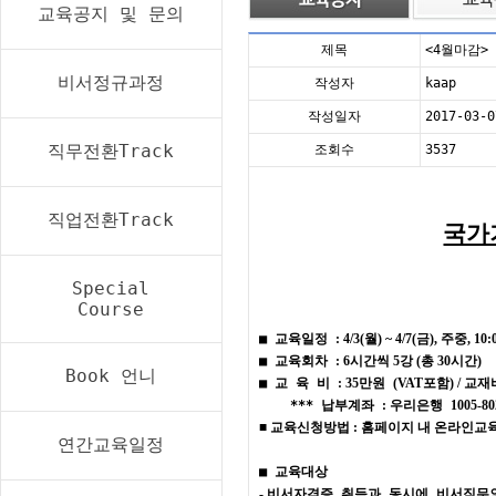
교육공지 및 문의
제목
<4월마감
비서정규과정
작성자
kaap
작성일자
2017-03-0
직무전환Track
조회수
3537
직업전환Track
국가
Special
Course
■
교육일정
: 4/3(월) ~ 4/7(금), 주중, 10:0
■
교육회차
: 6시간씩 5강 (총 30시간)
Book 언니
■
교 육 비
: 35
만원
(VAT포함
) /
교재
*** 납부계좌
:
우리은행
1005-8
■ 교육신청방법 : 홈페이지 내 온라인교
연간교육일정
■
교육대상
-
비서자격증 취득과 동시에 비서직무