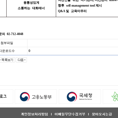
의전인을 위한 자기관리
,
시간관리
know
융통성있게
향후
self-management tool
제시
소통하는 대화매너
Q&A
및 교육마무리
문의
02-712-4048
첨부파일
다운로드수
0