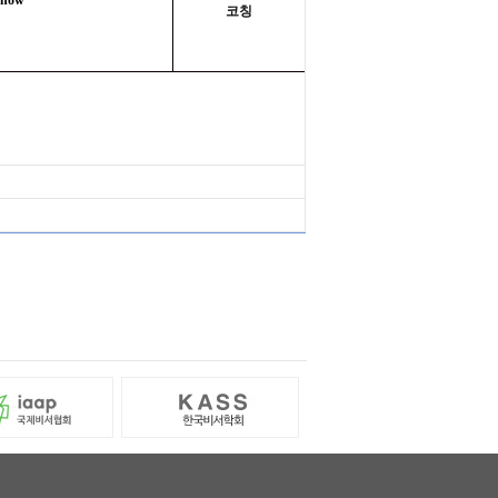
-how
코칭