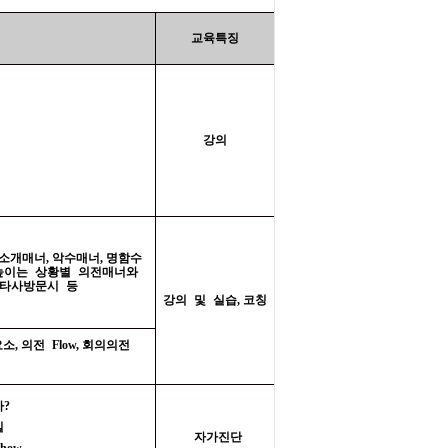
교육특징
강의
소개매너
,
악수매너
,
명함수
높이는 상황별 의전매너와
 타사방문시 등
강의 및 실습
,
코칭
요소
,
의전
Flow,
회의의전
까
?
킬
자가진단