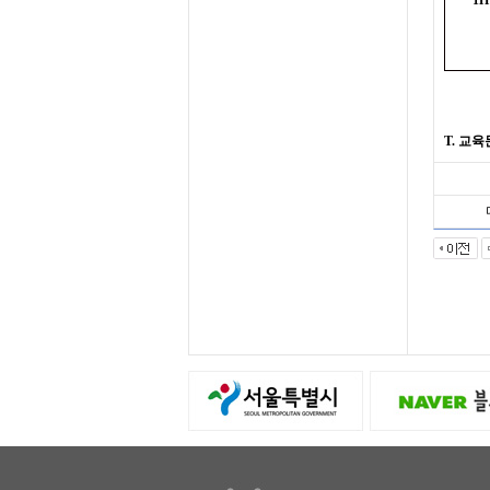
1H
T.
교육