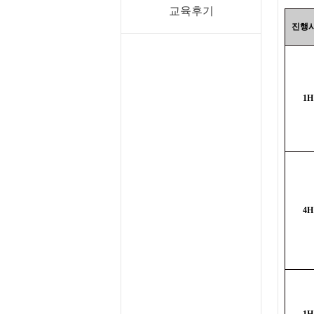
교육후기
진행
1H
4H