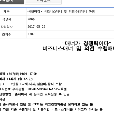
제목
<6월마감> 비즈니스매너 및 의전수행매너 과정
작성자
kaap
작성일자
2017-05-22
조회수
3707
매너가 경쟁력이다
"
"
비즈니스매너 및 의전 수행매
일정
: 6/17(
토
) 10:00 - 17:00
회차
: 1
회차
(
총
6
시간
)
육 비
: 15
만원
/
교재
,
다과
,
실습비
,
중식 포함
계좌번호
우리은행
1005-802-899446 KAAP
교육원
신청방법
:
홈페이지 내 온라인 교육신청 후 입금
대상
직 종사자로서 임원 및
CEO
등 최고경영자층을 보좌하고 있는 분
에 따른 각종 수행매너 및 기본적인 비즈니스매너를 익히고자 하시는 분