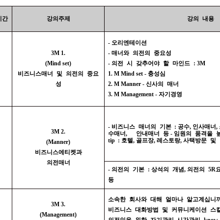
시간
강의주제
강의 내용
-
오리엔테이션
3M 1.
-
매너와 의전의 중요성
(Mind set)
-
의전 시 갖추어야 할 마인드
: 3M
비즈니스매너 및 의전의 중요
1. M Mind set -
충성심
성
2. M Manner -
신사의 매너
3. M Management -
자기경영
-
비즈니스 매너의 기본
:
공수
,
인사매너
,
3M 2.
수매너
,
안내매너 등
-
임원의 품격을 
tip
:
호텔
,
골프장
,
레스토랑
,
사택방문 및
(Manner)
비즈니스에티켓과
의전매너
-
의전의 기본
:
상석의 개념
,
의전의
5R
등
소속한 회사와 대해 얼마나 알고계십니
3M 3.
비즈니스 대화방법 및 커뮤니케이션 스
(Management)