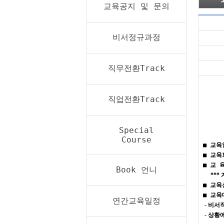
교육공지 및 문의
비서정규과정
직무전환Track
직업전환Track
Special
Course
■
교육
■
교육
■
교 
Book 언니
***
■
교육
■
교육
연간교육일정
-
비서
-
상황