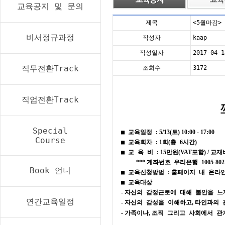
교육공지 및 문의
제목
<5월마감>
비서정규과정
작성자
kaap
작성일자
2017-04-1
직무전환Track
조회수
3172
직업전환Track
Special
■
교육일정
: 5/13(
토
) 10:00 - 17:00
Course
■
교육회차
: 1
회
(
총
6
시간
)
■
교 육 비
: 15
만원
(VAT
포함
) /
교재
***
계좌번호
우리은행
1005-80
Book 언니
■
교육신청방법
:
홈페이지 내 온라
■
교육대상
-
자신의 감정근로에 대해 불안을 느
연간교육일정
-
자신의 감성을 이해하고
,
타인과의 
-
가족이나
,
조직 그리고 사회에서 관