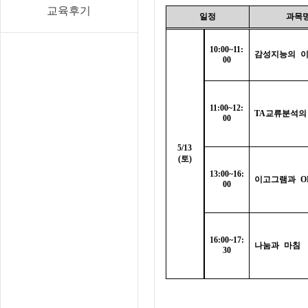
교육후기
일정
과목
10:00~11:
감성지능의 
00
11:00~12:
TA
교류분석의
00
5/13
(
토
)
13:00~16:
이고그램과
O
00
16:00~17:
나눔과 마침
30